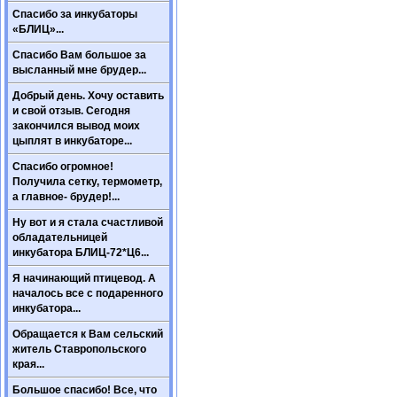
Спасибо за инкубаторы
«БЛИЦ»...
Спасибо Вам большое за
высланный мне брудер...
Добрый день. Хочу оставить
и свой отзыв. Сегодня
закончился вывод моих
цыплят в инкубаторе...
Спасибо огромное!
Получила сетку, термометр,
а главное- брудер!...
Ну вот и я стала счастливой
обладательницей
инкубатора БЛИЦ-72*Ц6...
Я начинающий птицевод. А
началось все с подаренного
инкубатора...
Обращается к Вам сельский
житель Ставропольского
края...
Большое спасибо! Все, что