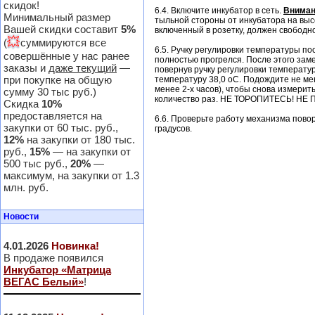
скидок!
6.4. Включите инкубатор в сеть.
Вниман
Минимальный размер
тыльной стороны от инкубатора на выс
Вашей скидки составит
5%
включенный в розетку, должен свободн
💥
(
суммируются все
6.5. Ручку регулировки температуры по
совершённые у нас ранее
полностью прогрелся. После этого зам
заказы и
даже текущий
—
повернув ручку регулировки температу
при покупке на общую
температуру 38,0 оС. Подождите не мен
менее 2-х часов), чтобы снова измери
сумму 30 тыс руб.)
количество раз. НЕ ТОРОПИТЕСЬ! 
Скидка
10%
предоставляется на
6.6. Проверьте работу механизма поворо
закупки от 60 тыс. руб.,
градусов.
12%
на закупки от 180 тыс.
руб.,
15%
— на закупки от
500 тыс руб.,
20%
—
максимум, на закупки от 1.3
млн. руб.
Новости
4.01.2026
Новинка!
В продаже появился
Инкубатор «Матрица
ВЕГАС Белый»
!