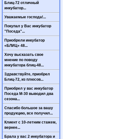
Блиц-72 отличный
инкубатор...
Уважаемые господа!...
Покупал у Вас инкубатор
"Поседа"...
Приобрели инкубатор
«БЛИЦ» 48...
Хочу высказать свое
мнение по поводу
инкубатора блиц-48...
Здравствуйте, приобрел
Блиц-72, из плюсов...
Приобрел у вас инкубатор
Поседа М-30 выводил два
сезона...
Спасибо большое за вашу
продукцию, все получил...
Клиент с 10-летним стажем,
вернее...
Брала у вас 2 инкубатора и