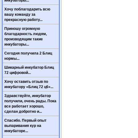
инкубаторы...
Хочу поблагодарить всю
вашу команду за
прекрасную работу...
Приношу огромную
благодарность людям,
производящим такие
инкубаторы...
Сегодня получила 2 Блиц
нормы...
Шикарный инкубатор Блиц
72 цифровой...
Хочу оставить отзыв по
инкубатору «Блиц 72 ц6»...
Здравствуйте, инкубатор
получили, очень рады. Пока
все работает хорошо,
сделан добротно и...
Спасибо. Первый опыт
выпаривания кур на
инкубаторе...