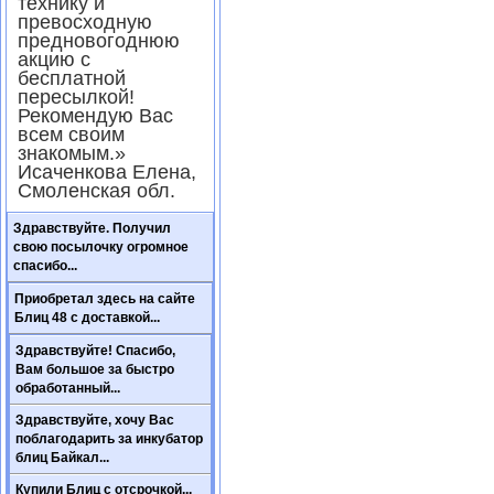
технику и
превосходную
предновогоднюю
акцию с
бесплатной
пересылкой!
Рекомендую Вас
всем своим
знакомым.»
Исаченкова Елена,
Смоленская обл.
Здравствуйте. Получил
свою посылочку огромное
спасибо...
Приобретал здесь на сайте
Блиц 48 с доставкой...
Здравствуйте! Спасибо,
Вам большое за быстро
обработанный...
Здравствуйте, хочу Вас
поблагодарить за инкубатор
блиц Байкал...
Купили Блиц с отсрочкой...