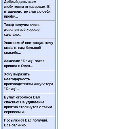
Добрый день всем
любителям птицеводам. В
птицеводстве считаю себя
профи...
Товар получил очень
доволен всё хорошо
сделано...
Уважаемый поставщик, хочу
сказать вам большоё
спасибо...
Заказали "Блиц", заказ
пришел в Омск...
Хочу выразить
благодарность
производителям инкубатора
"Блиц"...
Булат, огромное Вам
спасибо! На удивление
приятно столкнутся с таким
сервисом и...
Посылки от Вас получил.
Все отлично...