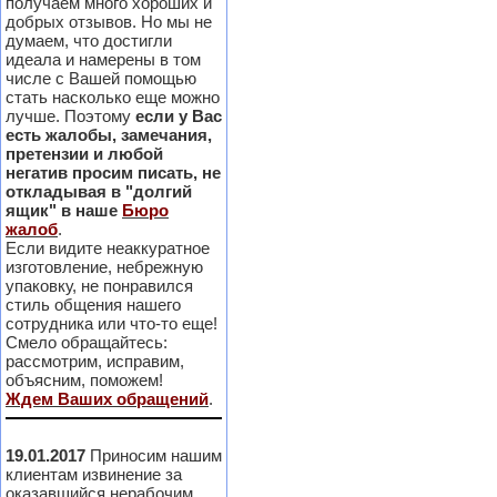
получаем много хороших и
добрых отзывов. Но мы не
думаем, что достигли
идеала и намерены в том
числе с Вашей помощью
стать насколько еще можно
лучше. Поэтому
если у Вас
есть жалобы, замечания,
претензии и любой
негатив просим писать, не
откладывая в "долгий
ящик" в наше
Бюро
жалоб
.
Если видите неаккуратное
изготовление, небрежную
упаковку, не понравился
стиль общения нашего
сотрудника или что-то еще!
Смело обращайтесь:
рассмотрим, исправим,
объясним, поможем!
Ждем Ваших обращений
.
19.01.2017
Приносим нашим
клиентам извинение за
оказавшийся нерабочим