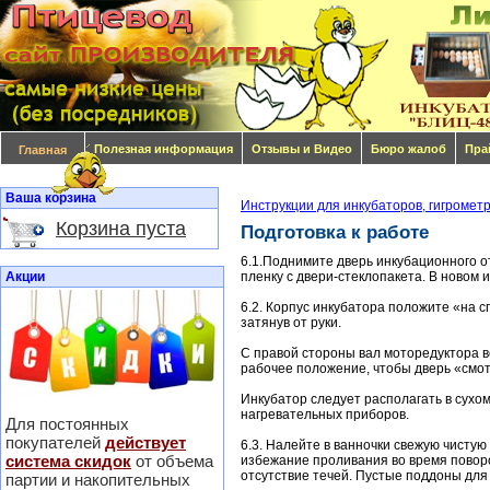
Полезная информация
Отзывы и Видео
Бюро жалоб
Пра
Главная
Ваша корзина
Инструкции для инкубаторов, гигромет
Корзина пуста
Подготовка к работе
6.1.Поднимите дверь инкубационного о
Акции
пленку с двери-стеклопакета. В новом 
6.2. Корпус инкубатора положите «на с
затянув от руки.
С правой стороны вал моторедуктора в
рабочее положение, чтобы дверь «смот
Инкубатор следует располагать в сухом
нагревательных приборов.
Для постоянных
покупателей
действует
6.3. Налейте в ванночки свежую чистую 
система скидок
от объема
избежание проливания во время поворо
отсутствие течей. Пустые поддоны для 
партии и накопительных