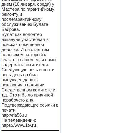
днем (18 января, среда) у
Мастера по гарантийному
ремонту и
послегарантийному
обслуживанию Булата
Байрова.
Булат как волонтер
накануне участвовал в
поисках похищенной
девочки. И он стал тем
человеком, который к
счастью нашел ее, и помог
задержать похитителя.
Следующую ночь и почти
весь день он был
вынужден давать
показания в полиции,
Следственном комитете и
т.д. Это и было причиной
нерабочего дня.
Подтверждающие ссылки в
печати:
http://ria56.ru
На телевидении:
https://www.1tv.ru