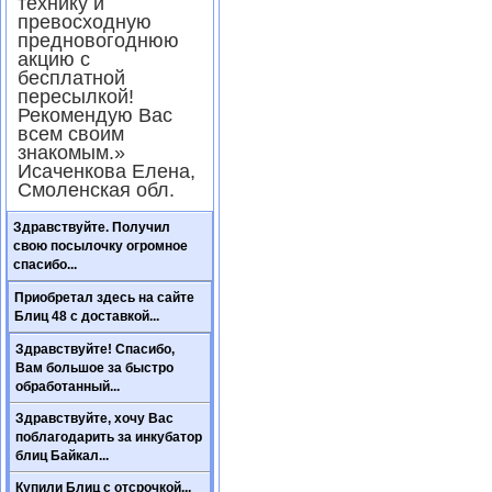
технику и
превосходную
предновогоднюю
акцию с
бесплатной
пересылкой!
Рекомендую Вас
всем своим
знакомым.»
Исаченкова Елена,
Смоленская обл.
Здравствуйте. Получил
свою посылочку огромное
спасибо...
Приобретал здесь на сайте
Блиц 48 с доставкой...
Здравствуйте! Спасибо,
Вам большое за быстро
обработанный...
Здравствуйте, хочу Вас
поблагодарить за инкубатор
блиц Байкал...
Купили Блиц с отсрочкой...