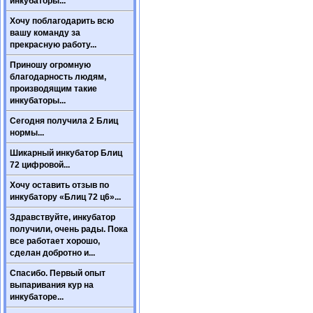
инкубаторы...
Хочу поблагодарить всю
вашу команду за
прекрасную работу...
Приношу огромную
благодарность людям,
производящим такие
инкубаторы...
Сегодня получила 2 Блиц
нормы...
Шикарный инкубатор Блиц
72 цифровой...
Хочу оставить отзыв по
инкубатору «Блиц 72 ц6»...
Здравствуйте, инкубатор
получили, очень рады. Пока
все работает хорошо,
сделан добротно и...
Спасибо. Первый опыт
выпаривания кур на
инкубаторе...