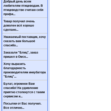
Добрый день всем
любителям птицеводам. В
птицеводстве считаю себя
профи...
Товар получил очень
доволен всё хорошо
сделано...
Уважаемый поставщик, хочу
сказать вам большоё
спасибо...
Заказали "Блиц", заказ
пришел в Омск...
Хочу выразить
благодарность
производителям инкубатора
"Блиц"...
Булат, огромное Вам
спасибо! На удивление
приятно столкнутся с таким
сервисом и...
Посылки от Вас получил.
Все отлично...