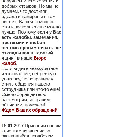
получаем много хороших и
добрых отзывов. Но мы не
думаем, что достигли
идеала и намерены в том
числе с Вашей помощью
стать насколько еще можно
лучше. Поэтому
если у Вас
есть жалобы, замечания,
претензии и любой
негатив просим писать, не
откладывая в "долгий
ящик" в наше
Бюро
жалоб
.
Если видите неаккуратное
изготовление, небрежную
упаковку, не понравился
стиль общения нашего
сотрудника или что-то еще!
Смело обращайтесь:
рассмотрим, исправим,
объясним, поможем!
Ждем Ваших обращений
.
19.01.2017
Приносим нашим
клиентам извинение за
оказавшийся нерабочим