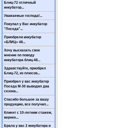
Блиц-72 отличный
инкубатор...
Уважаемые господа!...
Покупал у Вас инкубатор
"Поседа"...
Приобрели инкубатор
«БЛИЦ» 48...
Хочу высказать свое
мнение по поводу
инкубатора блиц-48...
Здравствуйте, приобрел
Блиц-72, из плюсов...
Приобрел у вас инкубатор
Поседа М-30 выводил два
сезона...
Спасибо большое за вашу
продукцию, все получил...
Клиент с 10-летним стажем,
вернее...
Брала у вас 2 инкубатора и