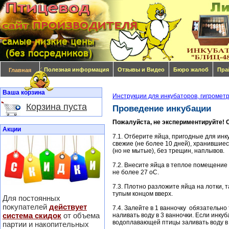
Полезная информация
Отзывы и Видео
Бюро жалоб
Пра
Главная
Ваша корзина
Инструкции для инкубаторов, гигромет
Корзина пуста
Проведение инкубации
Пожалуйста, не экспериментируйте! С
Акции
7.1. Отберите яйца, пригодные для инк
свежие (не более 10 дней), хранившие
(но не мытые), без трещин, наплывов.
7.2. Внесите яйца в теплое помещение 
не более 27 оС.
7.3. Плотно разложите яйца на лотки, т
тупым концом вверх.
Для постоянных
покупателей
действует
7.4. Залейте в 1 ванночку обязательн
система скидок
от объема
наливать воду в 3 ванночки. Если инку
водоплавающей птицы заливать воду в 
партии и накопительных