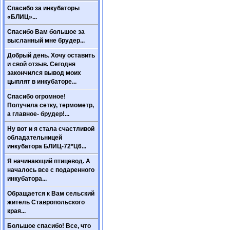
Спасибо за инкубаторы
«БЛИЦ»...
Спасибо Вам большое за
высланный мне брудер...
Добрый день. Хочу оставить
и свой отзыв. Сегодня
закончился вывод моих
цыплят в инкубаторе...
Спасибо огромное!
Получила сетку, термометр,
а главное- брудер!...
Ну вот и я стала счастливой
обладательницей
инкубатора БЛИЦ-72*Ц6...
Я начинающий птицевод. А
началось все с подаренного
инкубатора...
Обращается к Вам сельский
житель Ставропольского
края...
Большое спасибо! Все, что