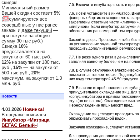
скидок!
7.5. Включите инкубатор в сеть и прог
Минимальный размер
Вашей скидки составит
5%
7.6. Лотки установите в инкубатор.
Вни
💥
фанерных бортиков каждого лотка закр
(
суммируются все
закреплены ответные части «липучки». 
совершённые у нас ранее
«липучкой». Если инкубатор загружен 
заказы и
даже текущий
—
обеспечения равномерной температуры
при покупке на общую
Закройте дверь. Проверьте, чтобы был
сумму 30 тыс руб.)
на установление заданной температуры
Скидка
10%
проводить дополнительной регулировки
предоставляется на
закупки от 60 тыс. руб.,
7.7. Не реже одного раза в день следу
12%
на закупки от 180 тыс.
заполняя ванночку более, чем на поло
руб.,
15%
— на закупки от
7.8. В случае отключения электрическо
500 тыс руб.,
20%
—
поместить в теплое место. Под инкуба
максимум, на закупки от 1.3
них воду температурой 45-50 градусов.
млн. руб.
7.9. В начале второй половины инкуба
принудительное охлаждение яиц. Для э
Новости
корпус инкубатора в прямом положении.
стул (но не на пол). Охлаждение счита
Переохлаждение яиц наносит вред.
4.01.2026
Новинка!
В продаже появился
Охлаждение яиц следует проводить по д
опрыскивать прохладной водой.
Инкубатор «Матрица
ВЕГАС Белый»
!
Закончив охлаждение, следует установи
Для проведения дополнительной венти