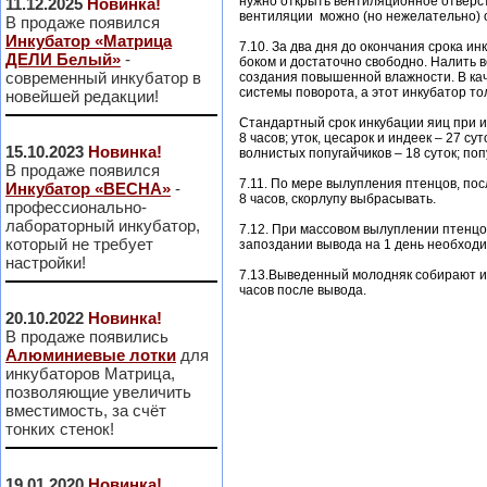
нужно открыть вентиляционное отверст
11.12.2025
Новинка!
вентиляции можно (но нежелательно) о
В продаже появился
Инкубатор «Матрица
7.10. За два дня до окончания срока 
ДЕЛИ Белый»
-
боком и достаточно свободно. Налить в
современный инкубатор в
создания повышенной влажности. В кач
системы поворота, а этот инкубатор то
новейшей редакции!
Стандартный срок инкубации яиц при ид
8 часов; уток, цесарок и индеек – 27 сут
15.10.2023
Новинка!
волнистых попугайчиков – 18 суток; попу
В продаже появился
7.11. По мере вылупления птенцов, пос
Инкубатор «ВЕСНА»
-
8 часов, скорлупу выбрасывать.
профессионально-
лабораторный инкубатор,
7.12. При массовом вылуплении птенцо
который не требует
запоздании вывода на 1 день необходи
настройки!
7.13.Выведенный молодняк собирают и
часов после вывода.
20.10.2022
Новинка!
В продаже появились
Алюминиевые лотки
для
инкубаторов Матрица,
позволяющие увеличить
вместимость, за счёт
тонких стенок!
19.01.2020
Новинка!