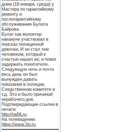
днем (18 января, среда) у
Мастера по гарантийному
ремонту и
послегарантийному
обслуживанию Булата
Байрова.
Булат как волонтер
накануне участвовал в
поисках похищенной
девочки. И он стал тем
человеком, который к
счастью нашел ее, и помог
задержать похитителя.
Следующую ночь и почти
весь день он был
вынужден давать
показания в полиции,
Следственном комитете и
т.д. Это и было причиной
нерабочего дня.
Подтверждающие ссылки в
печати:
http://ria56.ru
На телевидении:
https://www.1tv.ru