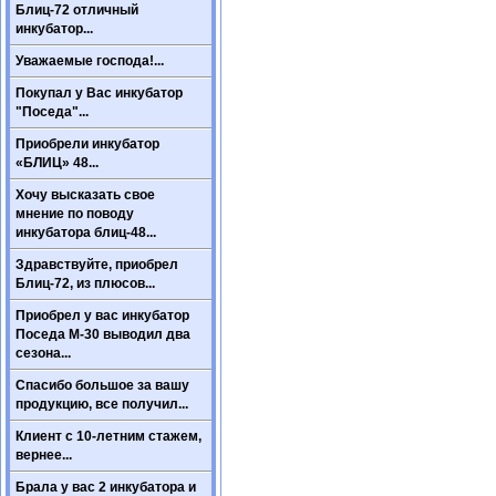
Блиц-72 отличный
инкубатор...
Уважаемые господа!...
Покупал у Вас инкубатор
"Поседа"...
Приобрели инкубатор
«БЛИЦ» 48...
Хочу высказать свое
мнение по поводу
инкубатора блиц-48...
Здравствуйте, приобрел
Блиц-72, из плюсов...
Приобрел у вас инкубатор
Поседа М-30 выводил два
сезона...
Спасибо большое за вашу
продукцию, все получил...
Клиент с 10-летним стажем,
вернее...
Брала у вас 2 инкубатора и