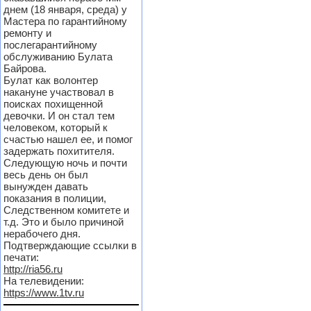
днем (18 января, среда) у
Мастера по гарантийному
ремонту и
послегарантийному
обслуживанию Булата
Байрова.
Булат как волонтер
накануне участвовал в
поисках похищенной
девочки. И он стал тем
человеком, который к
счастью нашел ее, и помог
задержать похитителя.
Следующую ночь и почти
весь день он был
вынужден давать
показания в полиции,
Следственном комитете и
т.д. Это и было причиной
нерабочего дня.
Подтверждающие ссылки в
печати:
http://ria56.ru
На телевидении:
https://www.1tv.ru