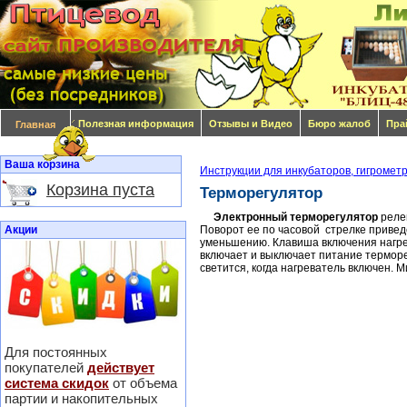
Полезная информация
Отзывы и Видео
Бюро жалоб
Пра
Главная
Ваша корзина
Инструкции для инкубаторов, гигромет
Корзина пуста
Терморегулятор
Электронный терморегулятор
релей
Акции
Поворот ее по часовой стрелке привед
уменьшению. Клавиша включения нагре
включает и выключает питание термор
светится, когда нагреватель включен.
Для постоянных
покупателей
действует
система скидок
от объема
партии и накопительных