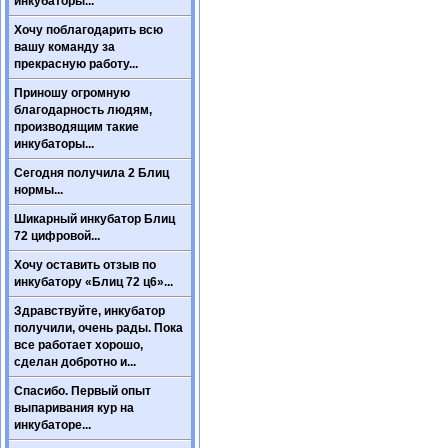
инкубаторы...
Хочу поблагодарить всю
вашу команду за
прекрасную работу...
Приношу огромную
благодарность людям,
производящим такие
инкубаторы...
Сегодня получила 2 Блиц
нормы...
Шикарный инкубатор Блиц
72 цифровой...
Хочу оставить отзыв по
инкубатору «Блиц 72 ц6»...
Здравствуйте, инкубатор
получили, очень рады. Пока
все работает хорошо,
сделан добротно и...
Спасибо. Первый опыт
выпаривания кур на
инкубаторе...