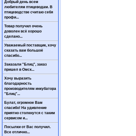
Добрый день всем
любителям птицеводам. В
птицеводстве считаю себя
профи...
Товар получил очень
доволен всё хорошо
сделано...
Уважаемый поставщик, хочу
сказать вам большоё
спасибо...
Заказали "Блиц", заказ
пришел в Омск...
Хочу выразить
благодарность
производителям инкубатора
"Блиц"...
Булат, огромное Вам
спасибо! На удивление
приятно столкнутся с таким
сервисом и...
Посылки от Вас получил.
Все отлично...