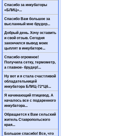
Спасибо за инкубаторы
«БЛИЦ»...
Спасибо Вам большое за
высланный мне брудер...
Добрый день. Хочу оставить
и свой отзыв. Сегодня
закончился вывод моих
цыплят в инкубаторе...
Спасибо огромное!
Получила сетку, термометр,
а главное- брудер!...
Ну вот и я стала счастливой
обладательницей
инкубатора БЛИЦ-72*Ц6...
Я начинающий птицевод. А
началось все с подаренного
инкубатора...
Обращается к Вам сельский
житель Ставропольского
края...
Большое спасибо! Все, что