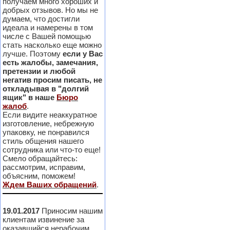
получаем много хороших и
добрых отзывов. Но мы не
думаем, что достигли
идеала и намерены в том
числе с Вашей помощью
стать насколько еще можно
лучше. Поэтому
если у Вас
есть жалобы, замечания,
претензии и любой
негатив просим писать, не
откладывая в "долгий
ящик" в наше
Бюро
жалоб
.
Если видите неаккуратное
изготовление, небрежную
упаковку, не понравился
стиль общения нашего
сотрудника или что-то еще!
Смело обращайтесь:
рассмотрим, исправим,
объясним, поможем!
Ждем Ваших обращений
.
19.01.2017
Приносим нашим
клиентам извинение за
оказавшийся нерабочим