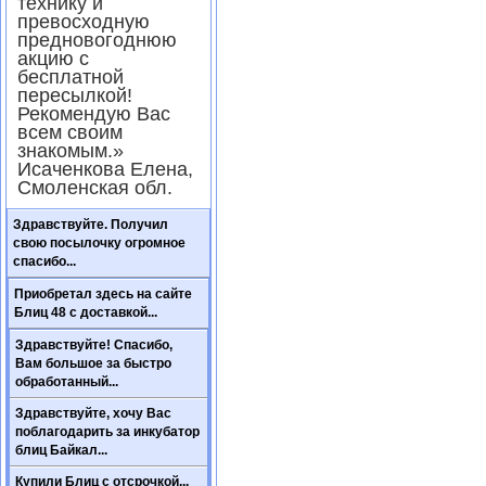
технику и
превосходную
предновогоднюю
акцию с
бесплатной
пересылкой!
Рекомендую Вас
всем своим
знакомым.»
Исаченкова Елена,
Смоленская обл.
Здравствуйте. Получил
свою посылочку огромное
спасибо...
Приобретал здесь на сайте
Блиц 48 с доставкой...
Здравствуйте! Спасибо,
Вам большое за быстро
обработанный...
Здравствуйте, хочу Вас
поблагодарить за инкубатор
блиц Байкал...
Купили Блиц с отсрочкой...