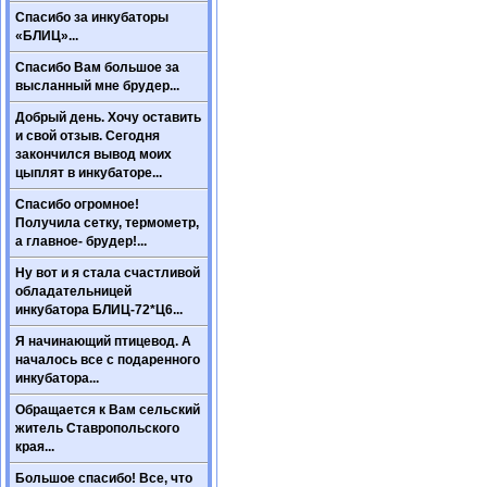
Спасибо за инкубаторы
«БЛИЦ»...
Спасибо Вам большое за
высланный мне брудер...
Добрый день. Хочу оставить
и свой отзыв. Сегодня
закончился вывод моих
цыплят в инкубаторе...
Спасибо огромное!
Получила сетку, термометр,
а главное- брудер!...
Ну вот и я стала счастливой
обладательницей
инкубатора БЛИЦ-72*Ц6...
Я начинающий птицевод. А
началось все с подаренного
инкубатора...
Обращается к Вам сельский
житель Ставропольского
края...
Большое спасибо! Все, что