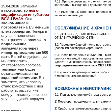
7.13. При массовом вылуплении птенцо
запоздании вывода на 1 день необходи
25.04.2016
Запущена
в производство
новая
7.14.Выведенный молодняк собирают и
модификация инкубатора
часов после вывода.
БЛИЦ БАЗА
. Она
экономичнее и
потребляет на 1/3 меньше
ОБСЛУЖИВАНИЕ И ХРАНЕН
электроэнергии
. Теперь в
8.1. ДО ПРОВЕДЕНИЯ ЛЮБЫХ РАБО
случае отключения
ОТ ЭЛЕКТРИЧЕСКОЙ СЕТИ.
электричества
возможно
подключение
8.2 Перед инкубацией нужно протереть
аккумулятора через
(розовым) раствором марганцовки.
инвертор мощностью 500
8.3 После проведения инкубации – вы
ватт
. В этой модификации
ополоснуть водой и просушить на прям
мы отказались
Удалить пух, используя пылесос с сетк
от стартового прогрева,
подсоединении вентилятора
ОБЯЗАТ
температура будет
8.4 Хранить инкубатор можно в любых 
останавливаться на
и механических повреждений.
заданной величине
. Вы
заметите, что человеку
стало комфортнее с ней
ВОЗМОЖНЫЕ НЕИСПРАВНО
работать, расстояние
между лотками увеличено,
9.1
При включении инкубатора в сеть
в
улучшен дизайн корпуса.
1) Перегорел предохранитель – замени
2) Сработала противопожарная защита