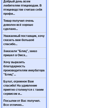
Добрый день всем
любителям птицеводам. В
птицеводстве считаю себя
профи...
Товар получил очень
доволен всё хорошо
сделано...
Уважаемый поставщик, хочу
сказать вам большоё
спасибо...
Заказали "Блиц", заказ
пришел в Омск...
Хочу выразить
благодарность
производителям инкубатора
"Блиц"...
Булат, огромное Вам
спасибо! На удивление
приятно столкнутся с таким
сервисом и...
Посылки от Вас получил.
Все отлично...