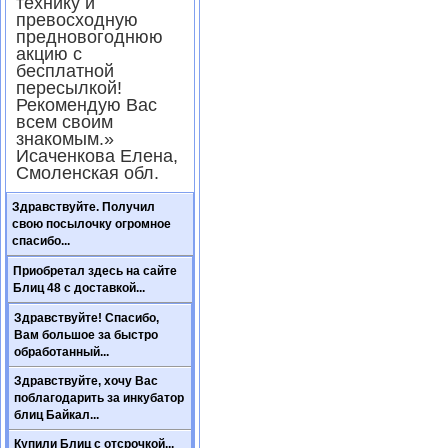
технику и
превосходную
предновогоднюю
акцию с
бесплатной
пересылкой!
Рекомендую Вас
всем своим
знакомым.»
Исаченкова Елена,
Смоленская обл.
Здравствуйте. Получил
свою посылочку огромное
спасибо...
Приобретал здесь на сайте
Блиц 48 с доставкой...
Здравствуйте! Спасибо,
Вам большое за быстро
обработанный...
Здравствуйте, хочу Вас
поблагодарить за инкубатор
блиц Байкал...
Купили Блиц с отсрочкой...