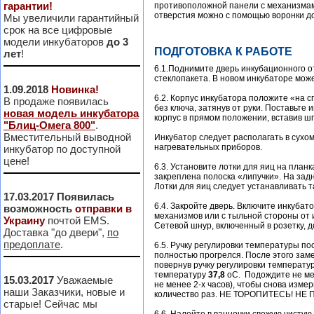
гарантии!
противоположной панели с механизмами
отверстия можно с помощью воронки до
Мы увеличили гарантийный
срок на все цифровые
модели инкубаторов
до 3
ПОДГОТОВКА К РАБОТЕ
лет
!
6.1.Поднимите дверь инкубационного о
стеклопакета. В новом инкубаторе може
1.09.2018
Новинка!
6.2. Корпус инкубатора положите «на с
В продаже появилась
без ключа, затянув от руки. Поставьте
новая модель инкубатора
корпус в прямом положении, вставив ш
"Блиц-Омега 800"
.
Вместительный выводной
Инкубатор следует располагать в сухом
нагревательных приборов.
инкубатор по доступной
цене!
6.3. Установите лотки для яиц на план
закреплена полоска «липучки». На зад
Лотки для яиц следует устанавливать т
17.03.2017
Появилась
6.4. Закройте дверь. Включите инкубато
возможность
отправки в
механизмов или с тыльной стороны от 
Украину
почтой EMS.
Сетевой шнур, включенный в розетку, 
Доставка "до двери",
по
предоплате
.
6.5. Ручку регулировки температуры по
полностью прогрелся. После этого зам
повернув ручку регулировки температу
температуру
37,8
оС. Подождите не мен
15.03.2017
Уважаемые
не менее 2-х часов), чтобы снова изм
наши Заказчики, новые и
количество раз. НЕ ТОРОПИТЕСЬ! 
старые! Сейчас мы