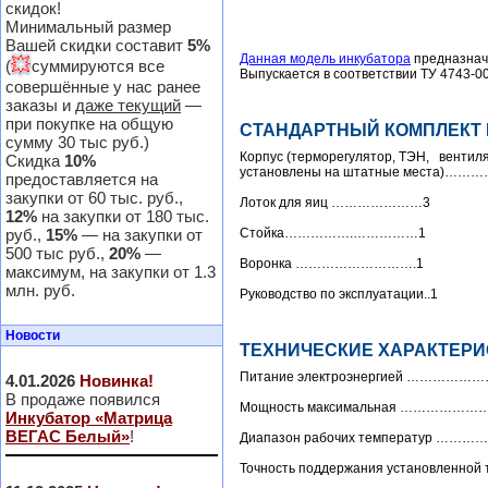
скидок!
Минимальный размер
Вашей скидки составит
5%
Данная модель инкубатора
предназначе
💥
(
суммируются все
Выпускается в соответствии ТУ 4743-0
совершённые у нас ранее
заказы и
даже текущий
—
при покупке на общую
СТАНДАРТНЫЙ КОМПЛЕКТ
сумму 30 тыс руб.)
Корпус (терморегулятор, ТЭН, вентилят
Скидка
10%
установлены на штатные места)…………
предоставляется на
закупки от 60 тыс. руб.,
Лоток для яиц …………………3
12%
на закупки от 180 тыс.
руб.,
15%
— на закупки от
Стойка…………….……………1
500 тыс руб.,
20%
—
Воронка ……………………….1
максимум, на закупки от 1.3
млн. руб.
Руководство по эксплуатации..1
Новости
ТЕХНИЧЕСКИЕ ХАРАКТЕРИ
Питание электроэнергией ………………
4.01.2026
Новинка!
В продаже появился
Мощность максимальная …………………
Инкубатор «Матрица
ВЕГАС Белый»
!
Диапазон рабочих температур ………
Точность поддержания установленной