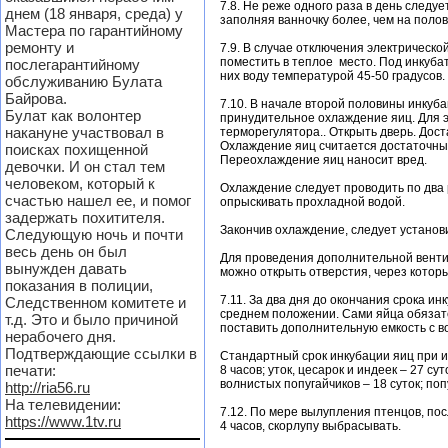
7.8. Не реже одного раза в день следу
днем (18 января, среда) у
заполняя ванночку более, чем на полов
Мастера по гарантийному
ремонту и
7.9. В случае отключения электрическо
поместить в теплое место. Под инкуба
послегарантийному
них воду температурой 45-50 градусов.
обслуживанию Булата
Байрова.
7.10. В начале второй половины инкуб
Булат как волонтер
принудительное охлаждение яиц. Для э
накануне участвовал в
терморегулятора.. Открыть дверь. Доста
Охлаждение яиц считается достаточным
поисках похищенной
Переохлаждение яиц наносит вред.
девочки. И он стал тем
человеком, который к
Охлаждение следует проводить по два р
счастью нашел ее, и помог
опрыскивать прохладной водой.
задержать похитителя.
Закончив охлаждение, следует установи
Следующую ночь и почти
весь день он был
Для проведения дополнительной венти
вынужден давать
можно открыть отверстия, через которы
показания в полиции,
7.11. За два дня до окончания срока и
Следственном комитете и
среднем положении. Сами яйца обязате
т.д. Это и было причиной
поставить дополнительную емкость с 
нерабочего дня.
Подтверждающие ссылки в
Стандартный срок инкубации яиц при ид
печати:
8 часов; уток, цесарок и индеек – 27 сут
волнистых попугайчиков – 18 суток; попу
http://ria56.ru
На телевидении:
7.12. По мере вылупления птенцов, пос
https://www.1tv.ru
4 часов, скорлупу выбрасывать.