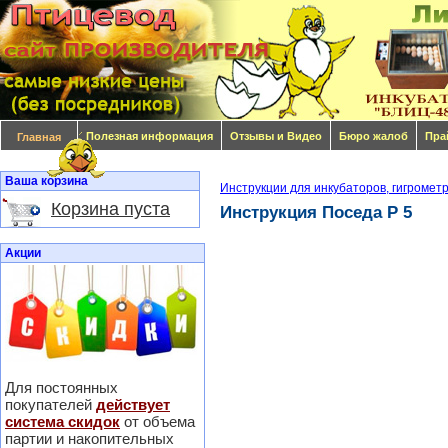
Полезная информация
Отзывы и Видео
Бюро жалоб
Пра
Главная
Ваша корзина
Инструкции для инкубаторов, гигромет
Корзина пуста
Инструкция Поседа Р 5
Акции
Для постоянных
покупателей
действует
система скидок
от объема
партии и накопительных