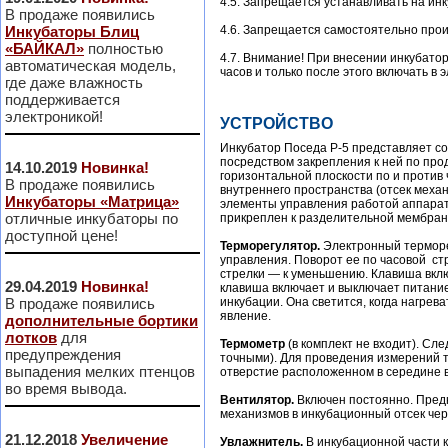
4.5. Запрещается устанавливать на инк
В продаже появились
Инкубаторы Блиц
4.6. Запрещается самостоятельно прои
«БАЙКАЛ»
полностью
4.7. Внимание! При внесении инкубато
автоматическая модель,
часов и только после этого включать в 
где даже влажность
поддерживается
электроникой!
УСТРОЙСТВО
Инкубатор Поседа Р-5 представляет с
посредством закрепления к ней по про
14.10.2019
Новинка!
горизонтальной плоскости по и против 
В продаже появились
внутреннего пространства (отсек мех
Инкубаторы «Матрица»
элементы управления работой аппарата
отличные инкубаторы по
прикреплен к разделительной мембран
доступной цене!
Терморегулятор.
Электронный терморе
управления. Поворот ее по часовой ст
стрелки — к уменьшению. Клавиша вклю
29.04.2019
Новинка!
клавиша включает и выключает питани
В продаже появились
инкубации. Она светится, когда нагре
явление.
дополнительные бортики
лотков
для
Термометр
(в комплект не входит). Сл
предупреждения
точными). Для проведения измерений т
выпадения мелких птенцов
отверстие расположенном в середине 
во время вывода.
Вентилятор.
Включен постоянно. Предн
механизмов в инкубационный отсек че
21.12.2018
Увеличение
Увлажнитель.
В инкубационной части к