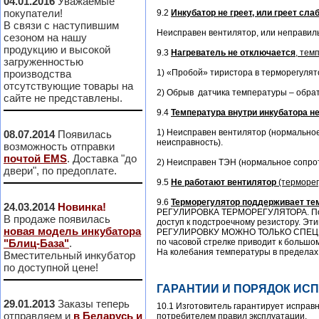
04.01.2016
Уважаемые
покупатели!
9.2
Инкубатор не греет, или греет сла
В связи с наступившим
Неисправен вентилятор, или неправиль
сезоном на нашу
продукцию и высокой
9.3
Нагреватель не отключается
, тем
загруженностью
производства
1) «Пробой» тиристора в терморегулято
отсутствующие товары на
2) Обрыв датчика температуры – обрат
сайте не представлены.
9.4
Температура внутри инкубатора н
1) Неисправен вентилятор (нормальное 
08.07.2014
Появилась
неисправность).
возможность отправки
почтой EMS
. Доставка "до
2) Неисправен ТЭН (нормальное сопрот
двери", по предоплате.
9.5
Не работают вентилятор
(терморег
9.6
Терморегулятор поддерживает тем
24.03.2014
Новинка!
РЕГУЛИРОВКА ТЕРМОРЕГУЛЯТОРА. Под з
В продаже появилась
доступ к подстроечному резистору. Э
новая модель инкубатора
РЕГУЛИРОВКУ МОЖНО ТОЛЬКО СПЕЦИА
"Блиц-База"
.
по часовой стрелке приводит к большо
На колебания температуры в пределах +
Вместительный инкубатор
по доступной цене!
ГАРАНТИИ И ПОРЯДОК ИС
29.01.2013
Заказы теперь
10.1 Изготовитель гарантирует исправ
отправляем и
в Беларусь и
потребителем правил эксплуатации.