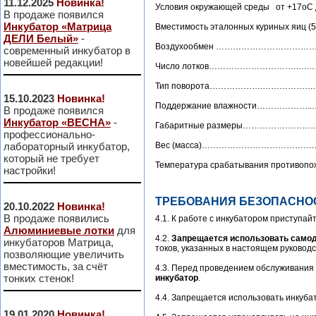
11.12.2025
Новинка!
Условия окружающей среды от +17оС 
В продаже появился
Инкубатор «Матрица
Вместимость эталонных куриных яиц (
ДЕЛИ Белый»
-
Воздухообмен ……………………………………
современный инкубатор в
новейшей редакции!
Число лотков………………………….….
Тип поворота……………….………………
15.10.2023
Новинка!
Поддержание влажности………………..…с
В продаже появился
Инкубатор «ВЕСНА»
-
Габаритные размеры……………………
профессионально-
лабораторный инкубатор,
Вес (масса)………………………………….…
который не требует
Температура срабатывания противо
настройки!
ТРЕБОВАНИЯ БЕЗОПАСНО
20.10.2022
Новинка!
В продаже появились
4.1. К работе с инкубатором приступай
Алюминиевые лотки
для
4.2.
Запрещается использовать само
инкубаторов Матрица,
токов, указанных в настоящем руководс
позволяющие увеличить
вместимость, за счёт
4.3. Перед проведением обслуживания 
тонких стенок!
инкубатор
.
4.4. Запрещается использовать инкуба
19.01.2020
Новинка!