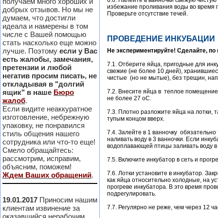
6.6. Налейте в ванночки свежую чистую 
получаем много хороших и
избежание проливания воды во время п
добрых отзывов. Но мы не
Проверьте отсутствие течей.
думаем, что достигли
идеала и намерены в том
числе с Вашей помощью
ПРОВЕДЕНИЕ ИНКУБАЦИИ
стать насколько еще можно
лучше. Поэтому
если у Вас
Не экспериментируйте! Сделайте, по 
есть жалобы, замечания,
7.1. Отберите яйца, пригодные для инк
претензии и любой
свежие (не более 10 дней), хранившие
негатив просим писать, не
чистые (но не мытые), без трещин, на
откладывая в "долгий
ящик" в наше
Бюро
7.2. Внесите яйца в теплое помещение 
не более 27 оС.
жалоб
.
Если видите неаккуратное
7.3. Плотно разложите яйца на лотки, т
изготовление, небрежную
тупым концом вверх.
упаковку, не понравился
7.4. Залейте в 1 ванночку обязательн
стиль общения нашего
наливать воду в 3 ванночки. Если инку
сотрудника или что-то еще!
водоплавающей птицы заливать воду в 
Смело обращайтесь:
рассмотрим, исправим,
7.5. Включите инкубатор в сеть и прог
объясним, поможем!
7.6. Лотки установите в инкубатор. За
Ждем Ваших обращений
.
как яйца относительно холодные, на у
прогреве инкубатора. В это время про
подрегулировать.
19.01.2017
Приносим нашим
клиентам извинение за
7.7. Регулярно не реже, чем через 12 ч
оказавшийся нерабочим