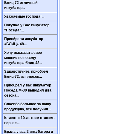
Блиц-72 отличный
инкубатор...
Уважаемые господа!...
Покупал у Вас инкубатор
"Поседа"...
Приобрели инкубатор
«БЛИЦ» 48...
Хочу высказать свое
мнение по поводу
инкубатора блиц-48...
Здравствуйте, приобрел
Блиц-72, из плюсов...
Приобрел у вас инкубатор
Поседа М-30 выводил два
сезона...
Спасибо большое за вашу
продукцию, все получил...
Клиент с 10-летним стажем,
вернее...
Брала у вас 2 инкубатора и