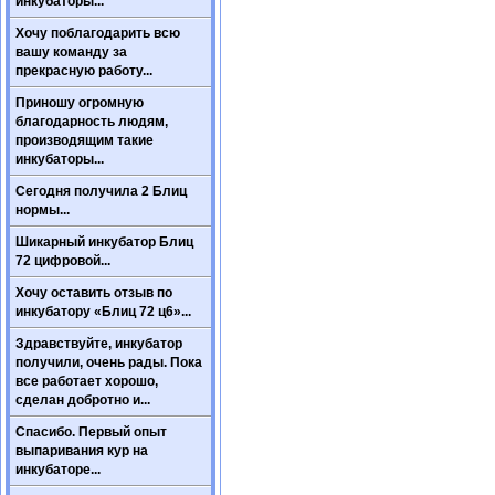
инкубаторы...
Хочу поблагодарить всю
вашу команду за
прекрасную работу...
Приношу огромную
благодарность людям,
производящим такие
инкубаторы...
Сегодня получила 2 Блиц
нормы...
Шикарный инкубатор Блиц
72 цифровой...
Хочу оставить отзыв по
инкубатору «Блиц 72 ц6»...
Здравствуйте, инкубатор
получили, очень рады. Пока
все работает хорошо,
сделан добротно и...
Спасибо. Первый опыт
выпаривания кур на
инкубаторе...