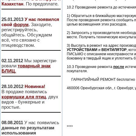
Казахстан
. По предоплате.
10.2 Проведение ремонта до истечения 
1) Обратиться в ближайшую мастерскую
25.01.2013
У нас появился
После проведения ремонта сообщить п
свой
форум
.
Заходите,
целью возмещения этих расходов.
регистрируйтесь,
2) Запросить у производителя необход
общайтесь. Обсуждаем
месте. Получить техническую консульт
всё, что связано с
птицеводством.
3) Выслать в ремонт на адрес произво
УСТРОЙСТВАМИ
и
ВЕНТИЛЯТОР
, кот
ПИСЬМО с описанием неисправности и 
боковину в твердый ящик и уплотнить
02.11.2012
Мы зарегистри-
ровали
товарный знак
10.3 Проведение ремонта
после
истече
БЛИЦ.
покупателя.
ГАРАНТИЙНЫЙ РЕМОНТ бесплатно пр
28.10.2012
Новинка!
460006 Оренбургская обл., г. Оренбург, 
В продаже появились
кормушки для птиц
, двух
видов - бункерные и
простые.
08.08.2011
У нас появились
****
данные по результатам
использования