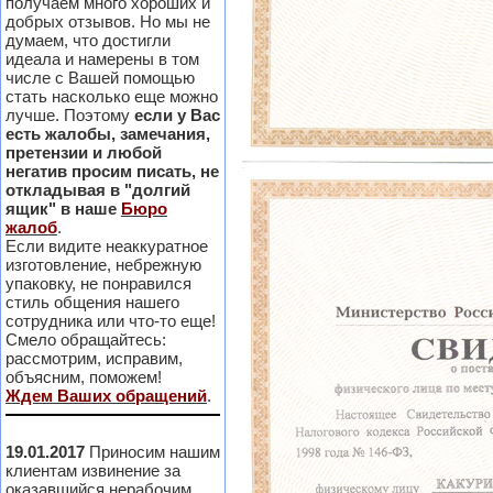
получаем много хороших и
добрых отзывов. Но мы не
думаем, что достигли
идеала и намерены в том
числе с Вашей помощью
стать насколько еще можно
лучше. Поэтому
если у Вас
есть жалобы, замечания,
претензии и любой
негатив просим писать, не
откладывая в "долгий
ящик" в наше
Бюро
жалоб
.
Если видите неаккуратное
изготовление, небрежную
упаковку, не понравился
стиль общения нашего
сотрудника или что-то еще!
Смело обращайтесь:
рассмотрим, исправим,
объясним, поможем!
Ждем Ваших обращений
.
19.01.2017
Приносим нашим
клиентам извинение за
оказавшийся нерабочим