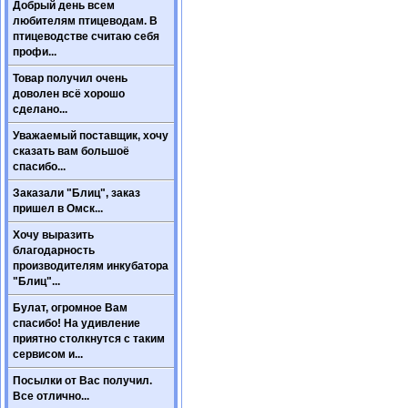
Добрый день всем
любителям птицеводам. В
птицеводстве считаю себя
профи...
Товар получил очень
доволен всё хорошо
сделано...
Уважаемый поставщик, хочу
сказать вам большоё
спасибо...
Заказали "Блиц", заказ
пришел в Омск...
Хочу выразить
благодарность
производителям инкубатора
"Блиц"...
Булат, огромное Вам
спасибо! На удивление
приятно столкнутся с таким
сервисом и...
Посылки от Вас получил.
Все отлично...