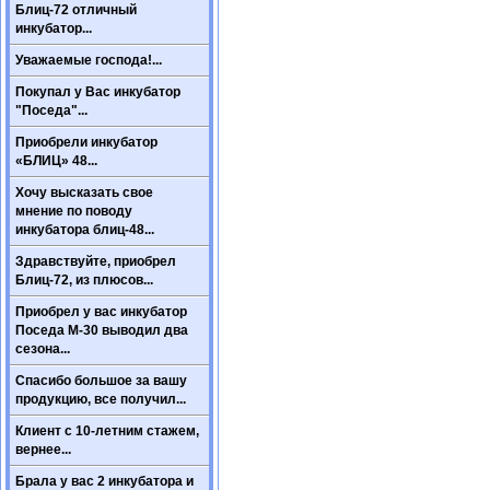
Блиц-72 отличный
инкубатор...
Уважаемые господа!...
Покупал у Вас инкубатор
"Поседа"...
Приобрели инкубатор
«БЛИЦ» 48...
Хочу высказать свое
мнение по поводу
инкубатора блиц-48...
Здравствуйте, приобрел
Блиц-72, из плюсов...
Приобрел у вас инкубатор
Поседа М-30 выводил два
сезона...
Спасибо большое за вашу
продукцию, все получил...
Клиент с 10-летним стажем,
вернее...
Брала у вас 2 инкубатора и