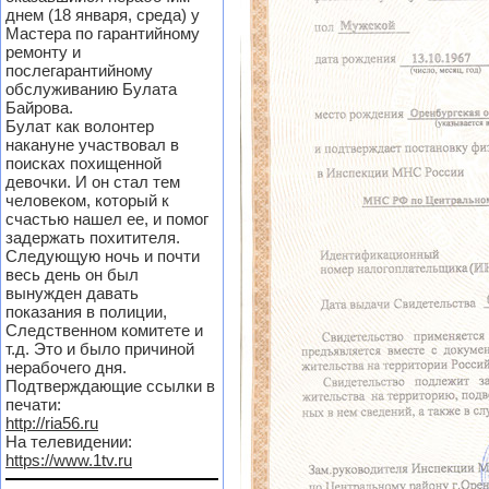
днем (18 января, среда) у
Мастера по гарантийному
ремонту и
послегарантийному
обслуживанию Булата
Байрова.
Булат как волонтер
накануне участвовал в
поисках похищенной
девочки. И он стал тем
человеком, который к
счастью нашел ее, и помог
задержать похитителя.
Следующую ночь и почти
весь день он был
вынужден давать
показания в полиции,
Следственном комитете и
т.д. Это и было причиной
нерабочего дня.
Подтверждающие ссылки в
печати:
http://ria56.ru
На телевидении:
https://www.1tv.ru