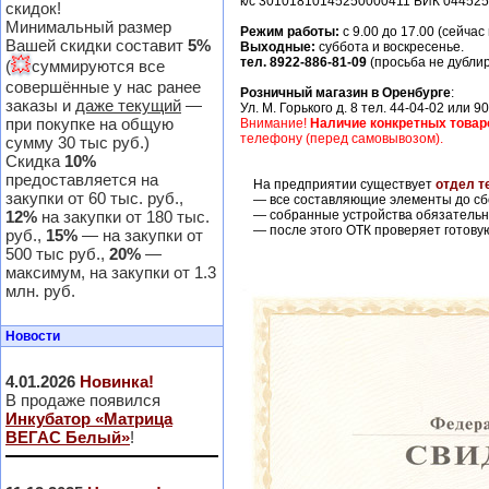
к/с 30101810145250000411 БИК 04452
скидок!
Минимальный размер
Режим работы:
с 9.00 до 17.00 (сейча
Вашей скидки составит
5%
Выходные:
суббота и воскресенье.
💥
тел. 8922-886-81-09
(просьба не дублир
(
суммируются все
совершённые у нас ранее
Розничный магазин в Оренбурге
:
заказы и
даже текущий
—
Ул. М. Горького д. 8 тел. 44-04-02 или 9
при покупке на общую
Внимание!
Наличие конкретных товар
телефону (перед самовывозом).
сумму 30 тыс руб.)
Скидка
10%
предоставляется на
На предприятии существует
отдел т
закупки от 60 тыс. руб.,
— все составляющие элементы до сбор
12%
на закупки от 180 тыс.
— собранные устройства обязательно
— после этого ОТК проверяет готову
руб.,
15%
— на закупки от
500 тыс руб.,
20%
—
максимум, на закупки от 1.3
млн. руб.
Новости
4.01.2026
Новинка!
В продаже появился
Инкубатор «Матрица
ВЕГАС Белый»
!