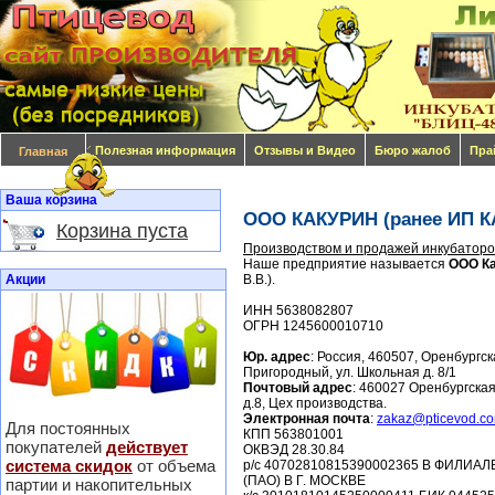
Полезная информация
Отзывы и Видео
Бюро жалоб
Пра
Главная
Ваша корзина
ООО КАКУРИН (ранее ИП 
Корзина пуста
Производством и продажей инкубаторо
Наше предприятие называется
ООО К
Акции
В.В.).
ИНН 5638082807
ОГРН 1245600010710
Юр. адрес
: Россия, 460507, Оренбургск
Пригородный, ул. Школьная д. 8/1
Почтовый адрес
: 460027 Оренбургская 
д.8, Цех производства.
Электронная почта
:
zakaz@pticevod.c
Для постоянных
КПП 563801001
покупателей
действует
ОКВЭД 28.30.84
система скидок
от объема
р/с 40702810815390002365 В ФИЛИА
(ПАО) В Г. МОСКВЕ
партии и накопительных