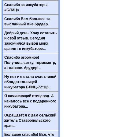
Спасибо за инкубаторы
«БЛИЦ»...
Спасибо Вам большое за
высланный мне брудер...
Добрый день. Хочу оставить
и свой отзыв. Сегодня
закончился вывод моих
цыплят в инкубаторе...
Спасибо огромное!
Получила сетку, термометр,
а главное- брудер!...
Ну вот и я стала счастливой
обладательницей
инкубатора БЛИЦ-72*Ц6...
Я начинающий птицевод. А
началось все с подаренного
инкубатора...
Обращается к Вам сельский
житель Ставропольского
края...
Большое спасибо! Все, что