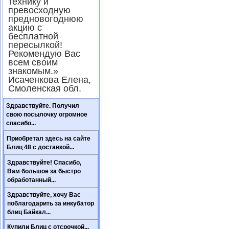
технику и
превосходную
предновогоднюю
акцию с
бесплатной
пересылкой!
Рекомендую Вас
всем своим
знакомым.»
Исаченкова Елена,
Смоленская обл.
Здравствуйте. Получил
свою посылочку огромное
спасибо...
Приобретал здесь на сайте
Блиц 48 с доставкой...
Здравствуйте! Спасибо,
Вам большое за быстро
обработанный...
Здравствуйте, хочу Вас
поблагодарить за инкубатор
блиц Байкал...
Купили Блиц с отсрочкой...