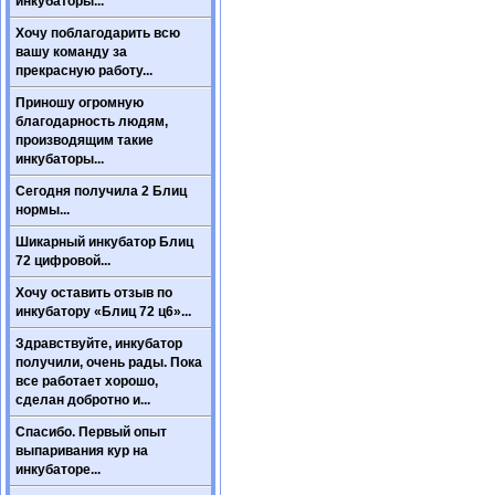
инкубаторы...
Хочу поблагодарить всю
вашу команду за
прекрасную работу...
Приношу огромную
благодарность людям,
производящим такие
инкубаторы...
Сегодня получила 2 Блиц
нормы...
Шикарный инкубатор Блиц
72 цифровой...
Хочу оставить отзыв по
инкубатору «Блиц 72 ц6»...
Здравствуйте, инкубатор
получили, очень рады. Пока
все работает хорошо,
сделан добротно и...
Спасибо. Первый опыт
выпаривания кур на
инкубаторе...