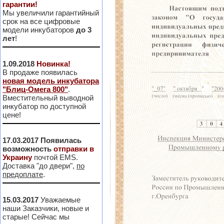
гарантии!
Мы увеличили гарантийный
срок на все цифровые
модели инкубаторов
до 3
лет
!
1.09.2018
Новинка!
В продаже появилась
новая модель инкубатора
"Блиц-Омега 800"
.
Вместительный выводной
инкубатор по доступной
цене!
17.03.2017
Появилась
возможность
отправки в
Украину
почтой EMS.
Доставка "до двери",
по
предоплате
.
15.03.2017
Уважаемые
наши Заказчики, новые и
старые! Сейчас мы