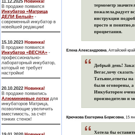
11.12.2025
Новинка!
термометр значител
В продаже появился
пожалела,радует в
Инкубатор «Матрица
ДЕЛИ Белый»
-
инструкции подроб
современный инкубатор в
просто и понятно,п
новейшей редакции!
процветания.
15.10.2023
Новинка!
В продаже появился
Елена Александровна
, Алтайский край
Инкубатор «ВЕСНА»
-
профессионально-
лабораторный инкубатор,
Добрый день! Зака
который не требует
Вегас,хочу сказать
настройки!
Татьяне,ответы на
были оговорены, а 
20.10.2022
Новинка!
Инкубатором очень 
В продаже появились
производителю и м
Алюминиевые лотки
для
инкубаторов Матрица,
позволяющие увеличить
вместимость, за счёт
Крючкова Екатерина Борисовна
, 15 я
тонких стенок!
Хотела бы оставить
19.01.2020
Новинка!