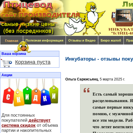
Полезная информация
Отзывы и Видео
Бюро жалоб
Пра
Главная
Ваша корзина
Инкубаторы - отзывы поку
Корзина пуста
Акции
Ольга Саркисьянц
, 5 марта 2025 г.
Есть самый хороши
расцеловывания. Я 
самые первые инку
помню, с мужчиной
Для постоянных
все эти модели. Ра
покупателей
действует
система скидок
от объема
что летят вентилято
партии и накопительных