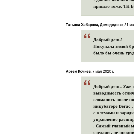
пришло тоже. ТК Б
Татьяна Хабарова, Домодедово
, 31 ма
Добрый день!
Покупала зимой бр
было бы очень труд
Артем Кочнев
, 7 мая 2020 г.
Добрый день. Уже н
выводимость отлич
сломались после п
инкубаторе Вегас ,
с клемами и зарядк
управление расшире
. Самый главный ми
сделали , не проли