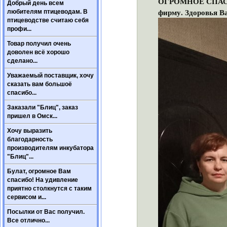
ОГРОМНОЕ СПАСИБО
Добрый день всем
фирму. Здоровья Ва
любителям птицеводам. В
птицеводстве считаю себя
профи...
Товар получил очень
доволен всё хорошо
сделано...
Уважаемый поставщик, хочу
сказать вам большоё
спасибо...
Заказали "Блиц", заказ
пришел в Омск...
Хочу выразить
благодарность
производителям инкубатора
"Блиц"...
Булат, огромное Вам
спасибо! На удивление
приятно столкнутся с таким
сервисом и...
Посылки от Вас получил.
Все отлично...