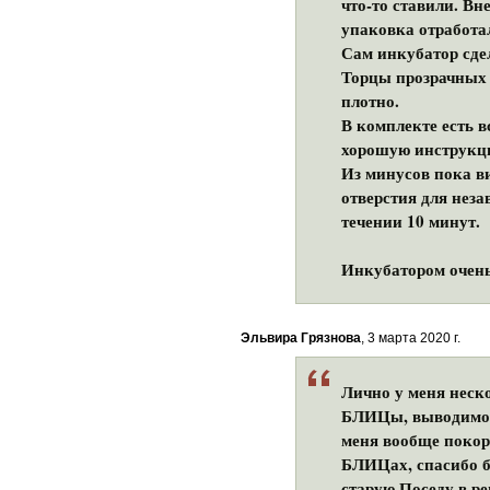
что-то ставили. В
упаковка отработа
Сам инкубатор сде
Торцы прозрачных 
плотно.
В комплекте есть в
хорошую инструкц
Из минусов пока в
отверстия для нез
течении 10 минут.
Инкубатором очень
Эльвира Грязнова
, 3 марта 2020 г.
Лично у меня неск
БЛИЦы, выводимост
меня вообще покори
БЛИЦах, спасибо бо
старую Поседу в рем