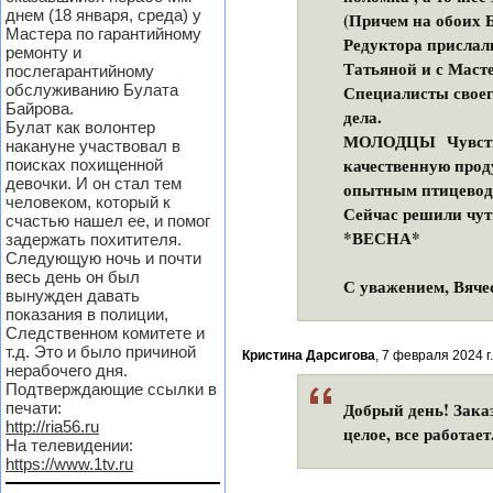
днем (18 января, среда) у
(Причем на обоих Б
Мастера по гарантийному
Редуктора прислал
ремонту и
Татьяной и с Маст
послегарантийному
обслуживанию Булата
Специалисты свое
Байрова.
Булат как волонтер
МОЛОДЦЫ Чувствует
накануне участвовал в
качественную прод
поисках похищенной
девочки. И он стал тем
опытным птицевод
человеком, который к
Сейчас решили чут
счастью нашел ее, и помог
*ВЕ
задержать похитителя.
Следующую ночь и почти
весь день он был
С уважением, Вяч
вынужден давать
показания в полиции,
Следственном комитете и
т.д. Это и было причиной
Кристина Дарсигова
, 7 февраля 2024 г.
нерабочего дня.
Подтверждающие ссылки в
Добрый день! Зака
печати:
http://ria56.ru
целое, все работае
На телевидении:
https://www.1tv.ru