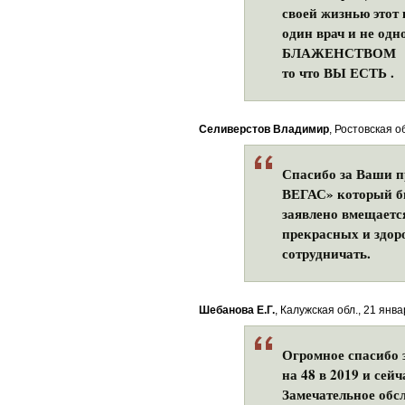
своей жизнью этот 
один врач и не о
БЛАЖЕНСТВОМ кото
то что ВЫ ЕСТЬ .
Селиверстов Владимир
, Ростовская о
Спасибо за Ваши п
ВЕГАС» который бы
заявлено вмещается
прекрасных и здор
сотрудничать.
Шебанова Е.Г.
, Калужская обл., 21 янва
Огромное спасибо 
на 48 в 2019 и сей
Замечательное обс