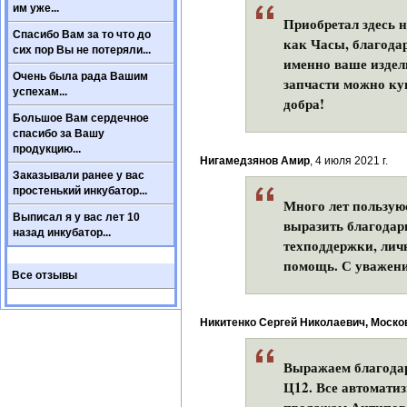
им уже...
Приобретал здесь н
Спасибо Вам за то что до
как Часы, благода
сих пор Вы не потеряли...
именно ваше издел
Очень была рада Вашим
запчасти можно куп
успехам...
добра!
Большое Вам сердечное
спасибо за Вашу
продукцию...
Нигамедзянов Амир
, 4 июля 2021 г.
Заказывали ранее у вас
простенький инкубатор...
Много лет пользую
Выписал я у вас лет 10
выразить благодарн
назад инкубатор...
техподдержки, лич
помощь. С уважени
Все отзывы
Никитенко Сергей Николаевич, Моско
Выражаем благодар
Ц12. Все автомати