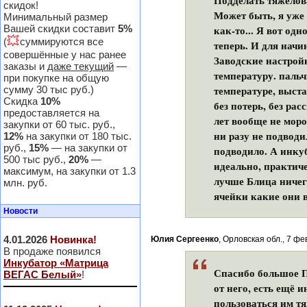
Подделать тяжелов
скидок!
Может быть, я уже 
Минимальный размер
Вашей скидки составит
5%
как-то... Я вот од
💥
(
суммируются все
теперь. И для нач
совершённые у нас ранее
Заводские настрой
заказы и
даже текущий
—
температуру. паль
при покупке на общую
температуре, выста
сумму 30 тыс руб.)
Скидка
10%
без потерь, без рас
предоставляется на
лет вообще не моро
закупки от 60 тыс. руб.,
ни разу не подводи
12%
на закупки от 180 тыс.
руб.,
15%
— на закупки от
подводило. А инку
500 тыс руб.,
20%
—
идеально, практиче
максимум, на закупки от 1.3
лучше Блица ничего
млн. руб.
ячейки какие они 
Новости
4.01.2026
Новинка!
Юлия Сергеенко
, Орловская обл., 7 фе
В продаже появился
Инкубатор «Матрица
Спасибо большое П
ВЕГАС Белый»
!
от него, есть ещё 
пользоваться им тя