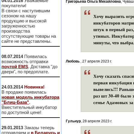
04.01.2016
Уважаемые
Григорьева Ольга Михайловна
, Чуваш
покупатели!
В связи с наступившим
Хочу выразить о
сезоном на нашу
продукцию и высокой
инкубаторов матриц
загруженностью
штук в первый раз,
производства
утиных. Инкубатор
отсутствующие товары на
сайте не представлены.
минуты, что выбра
08.07.2014
Появилась
возможность отправки
Любовь
, 27 апреля 2023 г.
почтой EMS
. Доставка "до
двери", по предоплате.
Хочу сказать спаси
первая инкубация к
24.03.2014
Новинка!
вывелись!!! Раньш
В продаже появилась
раз шт 30-40 было
новая модель инкубатора
семье Адамовых за
"Блиц-База"
.
Вместительный инкубатор
по доступной цене!
Гульнур
, 28 апреля 2023 г.
29.01.2013
Заказы теперь
отправляем и
в Беларусь и