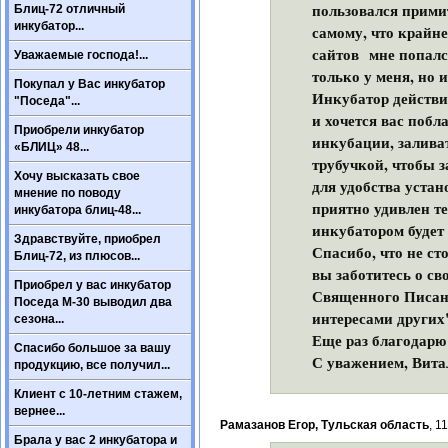
пользовался прими
Блиц-72 отличный
инкубатор...
самому, что крайн
сайтов мне попался
Уважаемые господа!...
только у меня, но 
Покупал у Вас инкубатор
Инкубатор действит
"Поседа"...
и хочется вас побл
Приобрели инкубатор
инкубации, залива
«БЛИЦ» 48...
трубучкой, чтобы з
Хочу высказать свое
для удобства устан
мнение по поводу
приятно удивлен те
инкубатора блиц-48...
инкубатором будет 
Здравствуйте, приобрел
Спасибо, что не ст
Блиц-72, из плюсов...
вы заботитесь о св
Приобрел у вас инкубатор
Священного Писани
Поседа М-30 выводил два
интересами других
сезона...
Еще раз благодарю
Спасибо большое за вашу
С уважением, Вита
продукцию, все получил...
Клиент с 10-летним стажем,
вернее...
Рамазанов Егор, Тульская область
, 1
Брала у вас 2 инкубатора и