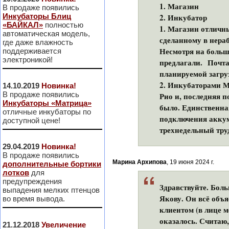
1. Магазин
В продаже появились
Инкубаторы Блиц
2. Инкубатор
«БАЙКАЛ»
полностью
1. Магазин отличны
автоматическая модель,
сделанному в нераб
где даже влажность
Несмотря на больш
поддерживается
электроникой!
предлагали. Почта 
планируемой загруз
2. Инкубаторами Ма
14.10.2019
Новинка!
В продаже появились
Рио и, последняя 
Инкубаторы «Матрица»
было. Единственна
отличные инкубаторы по
подключения аккум
доступной цене!
трехнедельный тру
29.04.2019
Новинка!
В продаже появились
Марина Архипова
, 19 июня 2024 г.
дополнительные бортики
лотков
для
предупреждения
Здравствуйте. Бол
выпадения мелких птенцов
Якову. Он всё объя
во время вывода.
клиентом (в лице м
оказалось. Считаю
21.12.2018
Увеличение