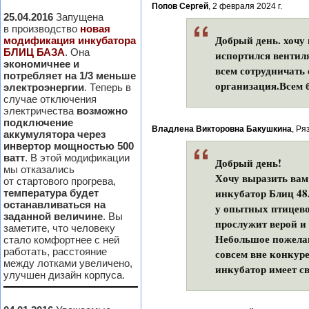
Попов Сергей
, 2 февраля 2024 г.
25.04.2016
Запущена
в производство
новая
Добрый день. хочу 
модификация инкубатора
БЛИЦ БАЗА
. Она
испортился вентил
экономичнее и
всем сотрудничать
потребляет на 1/3 меньше
организация.Всем 
электроэнергии
. Теперь в
случае отключения
электричества
возможно
подключение
Владлена Викторовна Бакушкина
, Ря
аккумулятора через
инвертор мощностью 500
ватт
. В этой модификации
Добрый день!
мы отказались
Хочу выразить вам 
от стартового прогрева,
инкубатор Блиц 48
температура будет
останавливаться на
у опытных птицево
заданной величине
. Вы
прослужит верой и 
заметите, что человеку
Небольшое пожелан
стало комфортнее с ней
работать, расстояние
совсем вне конкур
между лотками увеличено,
инкубатор имеет св
улучшен дизайн корпуса.