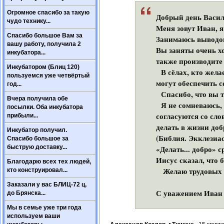
Огромное спасибо за такую
Добрый день Васил
чудо технику...
Меня зовут Иван, я
Спасибо большое Вам за
Занимаюсь выводо
вашу работу, получила 2
Вы заняты очень х
инкубатора...
также производите 
Инкубатором (Блиц 120)
В сёлах, кто жела
пользуемся уже четвёртый
могут обеспечить 
год...
Спасибо, что вы т
Вчера получила обе
Я не сомневаюсь, ч
посылки. Оба инкубатора
согласуются со сло
прибыли...
делать в жизни доб
Инкубатор получил.
(Библия. Экклезиаст
Спасибо большое за
быструю доставку...
«Делать... добро» 
Иисус сказал, что 
Благодарю всех тех людей,
Желаю трудовых ус
кто конструировал...
Заказали у вас БЛИЦ-72 ц,
С уважением Иван
до Брянска...
Мы в семье уже три года
используем ваши