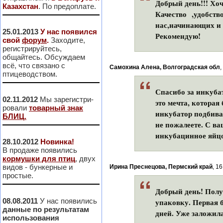
Добрый день!!! Хоч
Казахстан
. По предоплате.
Качество ,удобство
нас,начинающих и
25.01.2013
У нас появился
Рекомендую!
свой
форум
.
Заходите,
регистрируйтесь,
общайтесь. Обсуждаем
всё, что связано с
Самохина Алена, Волгоградская обл
,
птицеводством.
Спасибо за инкуба
02.11.2012
Мы зарегистри-
это мечта, которая
ровали
товарный знак
инкубатор подбива
БЛИЦ.
не пожалеете. С в
инкубацинное яйцо
28.10.2012
Новинка!
В продаже появились
кормушки для птиц
, двух
видов - бункерные и
Ирина Преснецова, Пермский край
, 1
простые.
Добрый день! Полу
08.08.2011
У нас появились
упаковку. Первая 
данные по результатам
дней. Уже заложила
использования