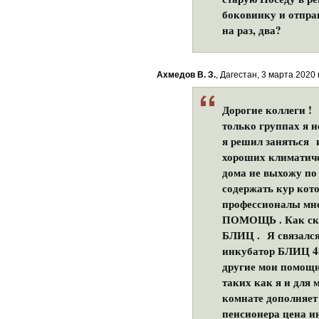
боковинку и отпра
на раз, два?
Ахмедов В. З.
, Дагестан, 3 марта 2020 г
Дорогие коллеги ! 
только группах я н
я решил заняться 
хороших климатичес
дома не выхожу по 
содержать кур кот
профессионалы мне
ПОМОЩЬ . Как ск
БЛИЦ . Я связался
инкубатор БЛИЦ 48 
другие мои помощни
таких как я и для
комнате дополняет
пенсионера цена и