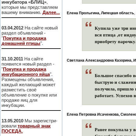
инкубатора «БЛИЦ»
,
которые мы представляем
вашему вниманию.
Далее...
Елена Пролыгина, Липецкая область
,
Купила уже три ин
03.04.2012
На сайте новый
раздел объявлений -
вся птица ,от индо
"
Покупка и продажа
приобрету парочку
домашней птицы
".
31.10.2011
На сайте
Светлана Александровна Казорина, И
появился новый раздел -
"
Покупка и продажа
инкубационного яйца
".
Большое спасибо в
Размещены объявления,
быструю и слаженну
каждый желающий может
получила, пришло в
разместить своё
работает. Успехов 
объявление о покупке или
продаже яиц для
инкубации.
Елена Петровна Исаченкова, Смолен
13.05.2010
Мы зарегистри-
ровали
товарный знак
Ранее покупала у в
ПОСЕДА.