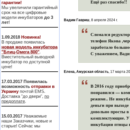
Ещё раз спасибо!!
гарантии!
Мы увеличили гарантийный
срок на все цифровые
модели инкубаторов
до 3
Вадим Гавриш
, 8 апреля 2024 г.
лет
!
Сломался редуктор
1.09.2018
Новинка!
телефон Якова ,чер
В продаже появилась
заработало большо
новая модель инкубатора
"Блиц-Омега 800"
.
С уважением, Вад
Вместительный выводной
инкубатор по доступной
цене!
Елена, Амурская область
, 17 марта 20
17.03.2017
Появилась
В 2016 году приоб
возможность
отправки в
Украину
почтой EMS.
понравился — комп
Доставка "до двери",
по
режиме.. Не инкуб
предоплате
.
деньги при выходе
довольно просты в
15.03.2017
Уважаемые
комплектующие. У н
наши Заказчики, новые и
инкубации птицы п
старые! Сейчас мы