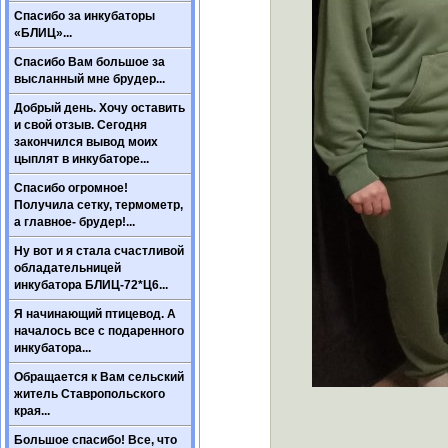
Спасибо за инкубаторы
«БЛИЦ»...
Спасибо Вам большое за
высланный мне брудер...
Добрый день. Хочу оставить
и свой отзыв. Сегодня
закончился вывод моих
цыплят в инкубаторе...
Спасибо огромное!
Получила сетку, термометр,
а главное- брудер!...
Ну вот и я стала счастливой
обладательницей
инкубатора БЛИЦ-72*Ц6...
Я начинающий птицевод. А
началось все с подаренного
инкубатора...
Обращается к Вам сельский
житель Ставропольского
края...
Большое спасибо! Все, что