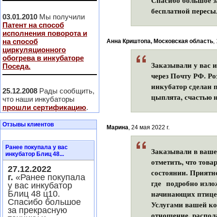
Спасибо большое з
бесплатной пересы
03.01.2010
Мы получили
Патент на способ
исполнения поворота и
на способ
Анна Криштопа, Московская область
,
циркуляционного
обогрева в инкубаторе
Заказывали у вас 
Поседа.
через Почту РФ. Ро
инкубатор сделан 
25.12.2008
Рады сообщить,
цыплята, счастью н
что наши инкубаторы
прошли сертификацию
.
Отзывы клиентов
Марина
, 24 мая 2022 г.
Ранее покупала у вас
Заказывали в ваше
инкубатор Блиц 48...
отметить, что това
27.12.2022
состоянии. Приятн
г.
«Ранее покупала
где подробно изло
у вас инкубатор
начинающих птице
Блиц 48 ц10.
Спасибо большое
Услугами вашей ко
за прекрасную
отношение, распол