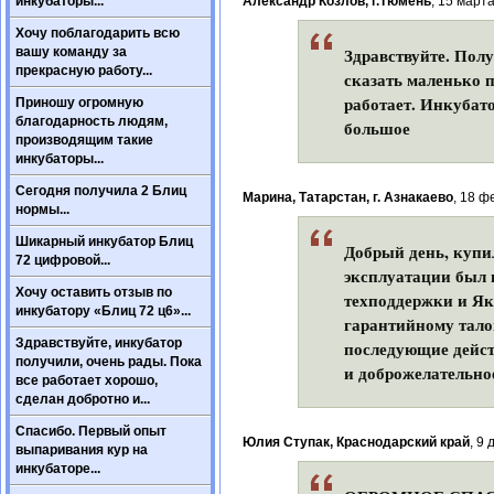
инкубаторы...
Александр Козлов, г.Тюмень
, 15 марта
Хочу поблагодарить всю
Здравствуйте. Пол
вашу команду за
прекрасную работу...
сказать маленько п
работает. Инкубато
Приношу огромную
благодарность людям,
большое
производящим такие
инкубаторы...
Сегодня получила 2 Блиц
Марина, Татарстан, г. Азнакаево
, 18 ф
нормы...
Шикарный инкубатор Блиц
Добрый день, купи
72 цифровой...
эксплуатации был 
Хочу оставить отзыв по
техподдержки и Як
инкубатору «Блиц 72 ц6»...
гарантийному тало
Здравствуйте, инкубатор
последующие действ
получили, очень рады. Пока
и доброжелательно
все работает хорошо,
сделан добротно и...
Спасибо. Первый опыт
Юлия Ступак, Краснодарский край
, 9 
выпаривания кур на
инкубаторе...