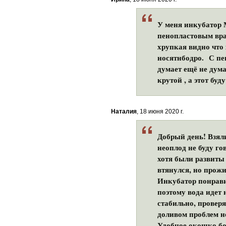
У меня инкубатор 
пенопластовым вра
хрупкая видно что 
носятнбодро. С пе
думает ещё не дума
крутой , а этот бу
Наталия
, 18 июня 2020 г.
Добрый день! Взял
неоплод не буду го
хотя были развиты
втянулся, но прожи
Инкубатор понрави
поэтому вода идет
стабильно, проверял
доливом проблем не
Удобное окошко бо