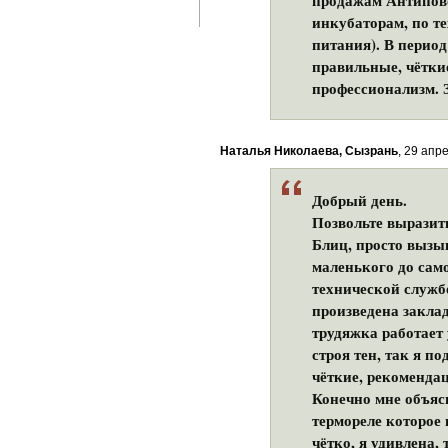
продажам Антипов
инкубаторам, по т
питания). В период
правильные, чёткие
профессионализм. 
Наталья Николаева, Сызрань
, 29 апре
Добрый день.
Позвольте выразить
Блиц, просто вызыв
маленького до само
технической служб
произведена закла
трудяжка работает 
строя тен, так я п
чёткие, рекомендац
Конечно мне объясн
термореле которое
чётко, я удивлена,