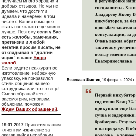
и регулировке наш
получаем много хороших и
добрых отзывов. Но мы не
специалисты. Хоти
думаем, что достигли
Злыдареву Якову 
идеала и намерены в том
инкубаторов, за бе
числе с Вашей помощью
стать насколько еще можно
просьбам заказчик
лучше. Поэтому
если у Вас
консультации, за д
есть жалобы, замечания,
Очень важна обратн
претензии и любой
заказчику уверенн
негатив просим писать, не
откладывая в "долгий
пользу именно ваш
ящик" в наше
Бюро
Екатеринославка
жалоб
.
Если видите неаккуратное
изготовление, небрежную
упаковку, не понравился
Вячеслав Шмотин
, 19 февраля 2024 г.
стиль общения нашего
сотрудника или что-то еще!
Смело обращайтесь:
Первый инкубатор Б
рассмотрим, исправим,
год взяли Блиц 72.
объясним, поможем!
прикупили еще Бли
Ждем Ваших обращений
.
сучка и задоринки.
бройлеров. Результ
19.01.2017
Приносим нашим
и на продажу. В о
клиентам извинение за
поломка , а точнее
оказавшийся нерабочим