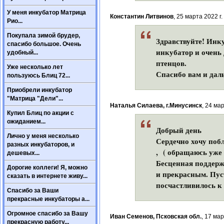
У меня инкубатор Матрица
Константин Литвинов
, 25 марта 2022 г.
Рио...
Покупала зимой брудер,
Здравствуйте! Инку
спасибо большое. Очень
инкубатор и очень
удобный...
птенцов.
Уже несколько лет
Спасибо вам и дал
пользуюсь Блиц 72...
Приобрели инкубатор
"Матрица "Дели"...
Наталья Силаева, г.Минусинск
, 24 мар
Купил Блиц по акции с
ожиданием...
Добрый день
Лично у меня несколько
Сердечно хочу поб
разных инкубаторов, и
, ( обращаюсь уже 
дешевых...
Бесценная поддерж
Дорогие коллеги! Я, можно
и прекрасным. Пус
сказать в интернете живу...
посчастливилось к 
Спасибо за Ваши
прекрасные инкубаторы а...
Огромное спасибо за Вашу
Иван Семенов, Псковская обл.
, 17 мар
прекрасную работу...