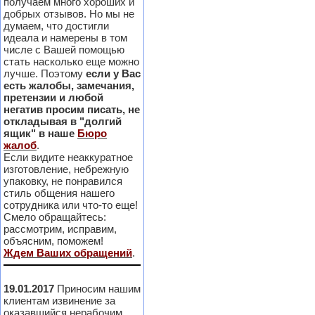
получаем много хороших и
добрых отзывов. Но мы не
думаем, что достигли
идеала и намерены в том
числе с Вашей помощью
стать насколько еще можно
лучше. Поэтому
если у Вас
есть жалобы, замечания,
претензии и любой
негатив просим писать, не
откладывая в "долгий
ящик" в наше
Бюро
жалоб
.
Если видите неаккуратное
изготовление, небрежную
упаковку, не понравился
стиль общения нашего
сотрудника или что-то еще!
Смело обращайтесь:
рассмотрим, исправим,
объясним, поможем!
Ждем Ваших обращений
.
19.01.2017
Приносим нашим
клиентам извинение за
оказавшийся нерабочим