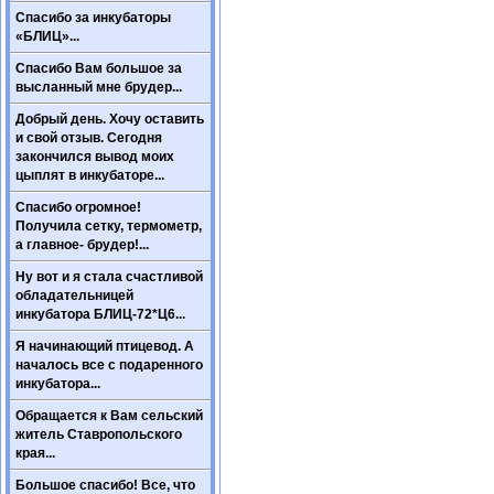
Спасибо за инкубаторы
«БЛИЦ»...
Спасибо Вам большое за
высланный мне брудер...
Добрый день. Хочу оставить
и свой отзыв. Сегодня
закончился вывод моих
цыплят в инкубаторе...
Спасибо огромное!
Получила сетку, термометр,
а главное- брудер!...
Ну вот и я стала счастливой
обладательницей
инкубатора БЛИЦ-72*Ц6...
Я начинающий птицевод. А
началось все с подаренного
инкубатора...
Обращается к Вам сельский
житель Ставропольского
края...
Большое спасибо! Все, что