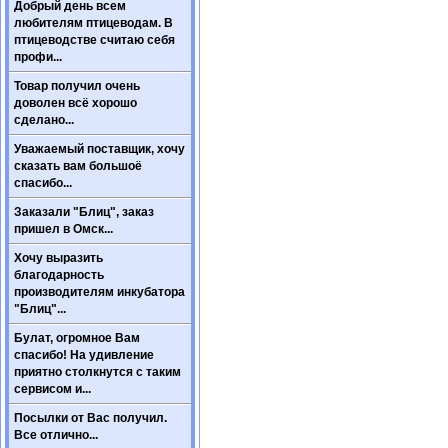
Добрый день всем
любителям птицеводам. В
птицеводстве считаю себя
профи...
Товар получил очень
доволен всё хорошо
сделано...
Уважаемый поставщик, хочу
сказать вам большоё
спасибо...
Заказали "Блиц", заказ
пришел в Омск...
Хочу выразить
благодарность
производителям инкубатора
"Блиц"...
Булат, огромное Вам
спасибо! На удивление
приятно столкнутся с таким
сервисом и...
Посылки от Вас получил.
Все отлично...