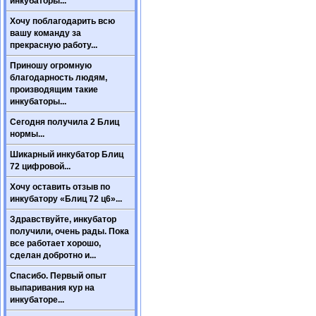
инкубаторы...
Хочу поблагодарить всю
вашу команду за
прекрасную работу...
Приношу огромную
благодарность людям,
производящим такие
инкубаторы...
Сегодня получила 2 Блиц
нормы...
Шикарный инкубатор Блиц
72 цифровой...
Хочу оставить отзыв по
инкубатору «Блиц 72 ц6»...
Здравствуйте, инкубатор
получили, очень рады. Пока
все работает хорошо,
сделан добротно и...
Спасибо. Первый опыт
выпаривания кур на
инкубаторе...