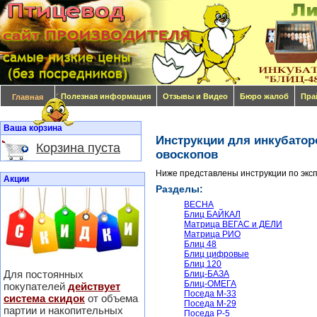
Полезная информация
Отзывы и Видео
Бюро жалоб
Пра
Главная
Ваша корзина
Инструкции для инкубатор
Корзина пуста
овоскопов
Ниже представлены инструкции по экс
Акции
Разделы:
ВЕСНА
Блиц БАЙКАЛ
Матрица ВЕГАС и ДЕЛИ
Матрица РИО
Блиц 48
Блиц цифровые
Блиц 120
Для постоянных
Блиц-БАЗА
Блиц-ОМЕГА
покупателей
действует
Поседа М-33
система скидок
от объема
Поседа М-29
партии и накопительных
Поседа Р-5