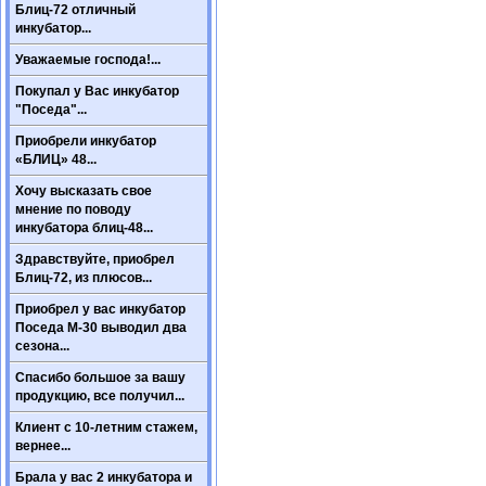
Блиц-72 отличный
инкубатор...
Уважаемые господа!...
Покупал у Вас инкубатор
"Поседа"...
Приобрели инкубатор
«БЛИЦ» 48...
Хочу высказать свое
мнение по поводу
инкубатора блиц-48...
Здравствуйте, приобрел
Блиц-72, из плюсов...
Приобрел у вас инкубатор
Поседа М-30 выводил два
сезона...
Спасибо большое за вашу
продукцию, все получил...
Клиент с 10-летним стажем,
вернее...
Брала у вас 2 инкубатора и