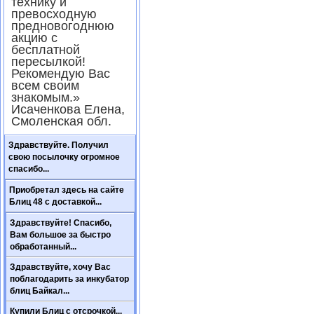
технику и
превосходную
предновогоднюю
акцию с
бесплатной
пересылкой!
Рекомендую Вас
всем своим
знакомым.»
Исаченкова Елена,
Смоленская обл.
Здравствуйте. Получил
свою посылочку огромное
спасибо...
Приобретал здесь на сайте
Блиц 48 с доставкой...
Здравствуйте! Спасибо,
Вам большое за быстро
обработанный...
Здравствуйте, хочу Вас
поблагодарить за инкубатор
блиц Байкал...
Купили Блиц с отсрочкой...