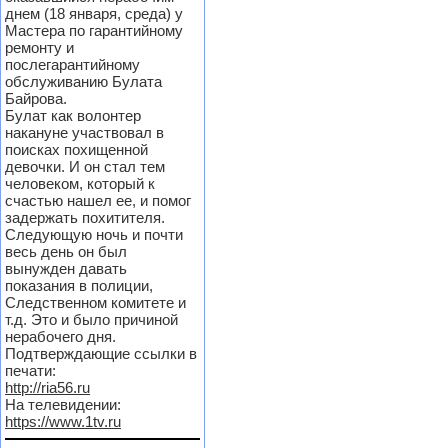
днем (18 января, среда) у
Мастера по гарантийному
ремонту и
послегарантийному
обслуживанию Булата
Байрова.
Булат как волонтер
накануне участвовал в
поисках похищенной
девочки. И он стал тем
человеком, который к
счастью нашел ее, и помог
задержать похитителя.
Следующую ночь и почти
весь день он был
вынужден давать
показания в полиции,
Следственном комитете и
т.д. Это и было причиной
нерабочего дня.
Подтверждающие ссылки в
печати:
http://ria56.ru
На телевидении:
https://www.1tv.ru