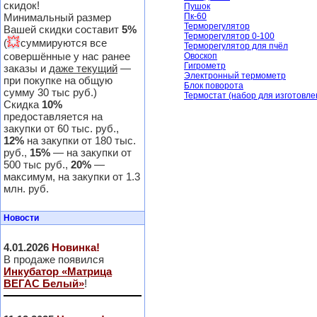
скидок!
Пушок
Минимальный размер
Пк-60
Терморегулятор
Вашей скидки составит
5%
Терморегулятор 0-100
💥
(
суммируются все
Терморегулятор для пчёл
совершённые у нас ранее
Овоскоп
Гигрометр
заказы и
даже текущий
—
Электронный термометр
при покупке на общую
Блок поворота
сумму 30 тыс руб.)
Термостат (набор для изготовле
Скидка
10%
предоставляется на
закупки от 60 тыс. руб.,
12%
на закупки от 180 тыс.
руб.,
15%
— на закупки от
500 тыс руб.,
20%
—
максимум, на закупки от 1.3
млн. руб.
Новости
4.01.2026
Новинка!
В продаже появился
Инкубатор «Матрица
ВЕГАС Белый»
!